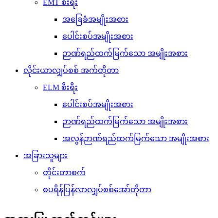
EMT စီးရီး
အခြေခံအမျိုးအစား
ပေါင်းစပ်အမျိုးအစား
ဉာဏ်ရည်ထက်မြက်သော အမျိုးအစား
လိုင်းယာလျှပ်စစ် အက်တိုတာ
ELM စီးရီး
ပေါင်းစပ်အမျိုးအစား
ဉာဏ်ရည်ထက်မြက်သော အမျိုးအစား
အလွန်ဉာဏ်ရည်ထက်မြက်သော အမျိုးအစား
အခြားသူများ
တိုင်းတာစက်
စပရိန်ပြန်လာလျှပ်စစ်အော်တိုတာ