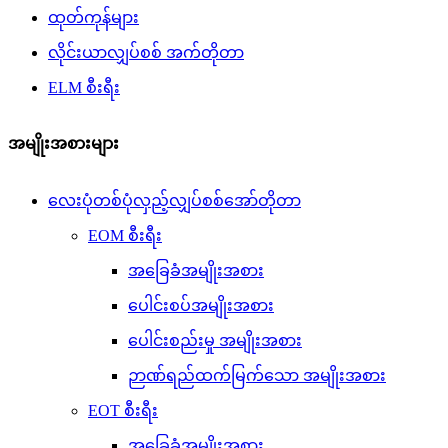
ထုတ်ကုန်များ
လိုင်းယာလျှပ်စစ် အက်တိုတာ
ELM စီးရီး
အမျိုးအစားများ
လေးပုံတစ်ပုံလှည့်လျှပ်စစ်အော်တိုတာ
EOM စီးရီး
အခြေခံအမျိုးအစား
ပေါင်းစပ်အမျိုးအစား
ပေါင်းစည်းမှု အမျိုးအစား
ဉာဏ်ရည်ထက်မြက်သော အမျိုးအစား
EOT စီးရီး
အခြေခံအမျိုးအစား