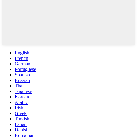
English
French
German
Portuguese
Spanish
Russian
Thai
Japanese
Korean
Arabic
Irish
Greek
Turkish
Italian
Danish
Romanian