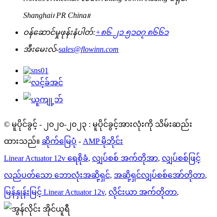
Shanghai၊ PR China။
ဝန်ဆောင်မှုဖုန်းနံပါတ်:
+၈၆ ၂၁ ၅၁၀၇ ၈၆၆၁
အီးမေးလ်-
sales@flowinn.com
© မူပိုင်ခွင့် - ၂၀၂၀-၂၀၂၃ : မူပိုင်ခွင့်အားလုံးကို သိမ်းဆည်း
ထားသည်။
ဆိုက်မြေပုံ
-
AMP မိုဘိုင်း
Linear Actuator 12v ရေစိုခံ
,
လျှပ်စစ် အက်တိုအာ
,
လျှပ်စစ်ဖြင့်
လည်ပတ်သော ဘောလုံးအဆို့ရှင်
,
အဆို့ရှင်လျှပ်စစ်အော်တိုတာ
,
မြန်နှုန်းမြင့် Linear Actuator 12v
,
လိုင်းယာ အက်တိုတာ
,