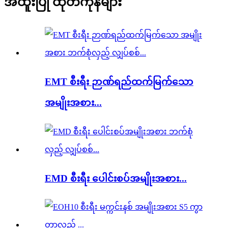
အထူးပြု ထုတ်ကုန်များ
EMT စီးရီး ဉာဏ်ရည်ထက်မြက်သော
အမျိုးအစား...
EMD စီးရီး ပေါင်းစပ်အမျိုးအစား...