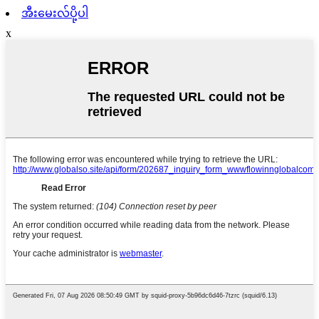
အီးမေးလ်ပို့ပါ
x