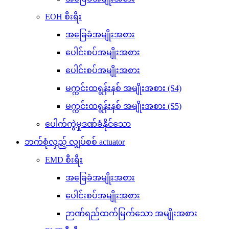
EOH စီးရီး
အခြေခံအမျိုးအစား
ပေါင်းစပ်အမျိုးအစား
ပေါင်းစပ်အမျိုးအစား
မက္ကင်းထရွန်းနစ် အမျိုးအစား (S4)
မက္ကင်းထရွန်းနစ် အမျိုးအစား (S5)
ပေါက်ကွဲမှုဒဏ်ခံနိုင်သော
ဘက်စုံလှည့် လျှပ်စစ် actuator
EMD စီးရီး
အခြေခံအမျိုးအစား
ပေါင်းစပ်အမျိုးအစား
ဉာဏ်ရည်ထက်မြက်သော အမျိုးအစား