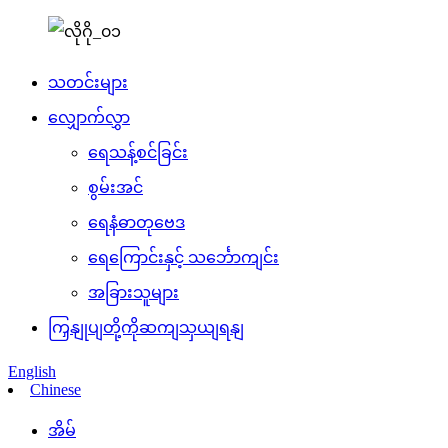
သတင်းများ
လျှောက်လွှာ
ရေသန့်စင်ခြင်း
စွမ်းအင်
ရေနံဓာတုဗေဒ
ရေကြောင်းနှင့် သင်္ဘောကျင်း
အခြားသူများ
ကြှနျုပျတို့ကိုဆကျသှယျရနျ
English
Chinese
အိမ်