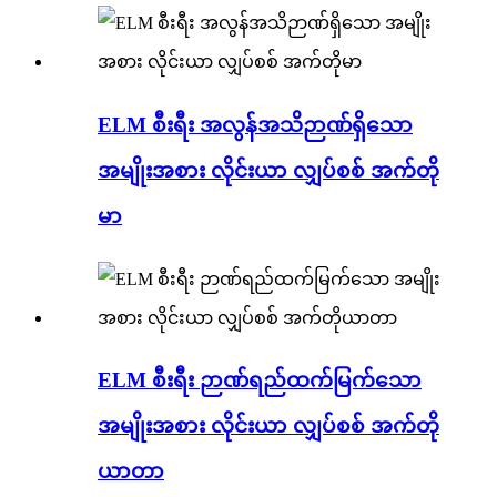
ELM စီးရီး အလွန်အသိဉာဏ်ရှိသော
အမျိုးအစား လိုင်းယာ လျှပ်စစ် အက်တို
မာ
ELM စီးရီး ဉာဏ်ရည်ထက်မြက်သော
အမျိုးအစား လိုင်းယာ လျှပ်စစ် အက်တို
ယာတာ