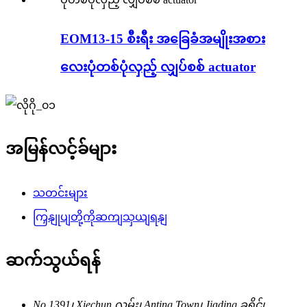
EOM13-15 စီးရီး အခြေခံအမျိုးအစား
လေးပုံတစ်ပုံလှည့် လျှပ်စစ် actuator
အမြန်လင့်ခ်များ
သတင်းများ
ကြှနျုပျတို့ကိုဆကျသှယျရနျ
ဆက်သွယ်ရန်
No.1391၊ Xiechun လမ်း၊ Anting Town၊ Jiading ခရိုင်၊