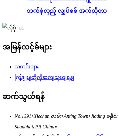
ဘက်စုံလှည့် လျှပ်စစ် အက်တိုတာ
အမြန်လင့်ခ်များ
သတင်းများ
ကြှနျုပျတို့ကိုဆကျသှယျရနျ
ဆက်သွယ်ရန်
No.1391၊ Xiechun လမ်း၊ Anting Town၊ Jiading ခရိုင်၊
Shanghai၊ PR China။