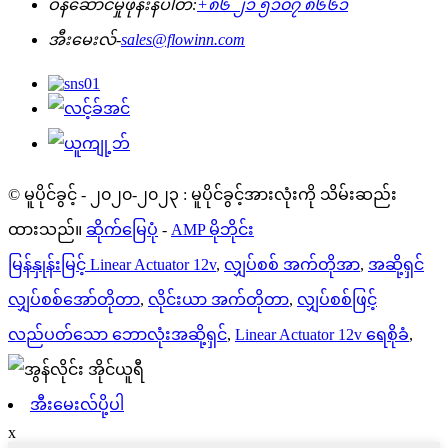
ဝန်ဆောင်မှုဖုန်းနံပါတ်:
+၈၆ ၂၁ ၅၁၀၇ ၈၆၆၁
အီးမေးလ်-
sales@flowinn.com
© မူပိုင်ခွင့် - ၂၀၂၀-၂၀၂၃ : မူပိုင်ခွင့်အားလုံးကို သိမ်းဆည်း
ထားသည်။
ဆိုက်မြေပုံ
-
AMP မိုဘိုင်း
မြန်နှုန်းမြင့် Linear Actuator 12v
,
လျှပ်စစ် အက်တိုအာ
,
အဆို့ရှင်
လျှပ်စစ်အော်တိုတာ
,
လိုင်းယာ အက်တိုတာ
,
လျှပ်စစ်ဖြင့်
လည်ပတ်သော ဘောလုံးအဆို့ရှင်
,
Linear Actuator 12v ရေစိုခံ
,
အီးမေးလ်ပို့ပါ
x