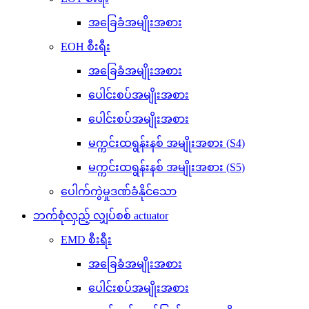
အခြေခံအမျိုးအစား
EOH စီးရီး
အခြေခံအမျိုးအစား
ပေါင်းစပ်အမျိုးအစား
ပေါင်းစပ်အမျိုးအစား
မက္ကင်းထရွန်းနစ် အမျိုးအစား (S4)
မက္ကင်းထရွန်းနစ် အမျိုးအစား (S5)
ပေါက်ကွဲမှုဒဏ်ခံနိုင်သော
ဘက်စုံလှည့် လျှပ်စစ် actuator
EMD စီးရီး
အခြေခံအမျိုးအစား
ပေါင်းစပ်အမျိုးအစား