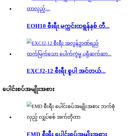
EOH10 စီးရီး မက္ကင်းထရွန်နစ် တီ...
EXCJ2-12 စီးရီး စူပါ အင်တယ်...
ပေါင်းစပ်အမျိုးအစား
EMD စီးရီး ပေါင်းစပ်အမျိုးအစား