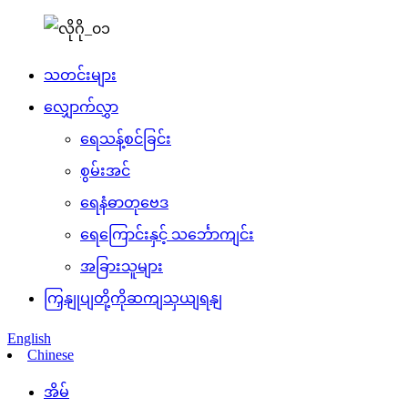
သတင်းများ
လျှောက်လွှာ
ရေသန့်စင်ခြင်း
စွမ်းအင်
ရေနံဓာတုဗေဒ
ရေကြောင်းနှင့် သင်္ဘောကျင်း
အခြားသူများ
ကြှနျုပျတို့ကိုဆကျသှယျရနျ
English
Chinese
အိမ်