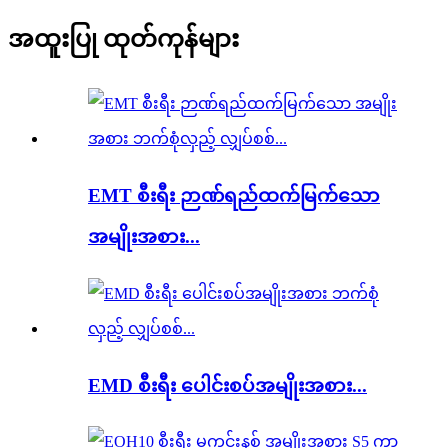
အထူးပြု ထုတ်ကုန်များ
EMT စီးရီး ဉာဏ်ရည်ထက်မြက်သော
အမျိုးအစား...
EMD စီးရီး ပေါင်းစပ်အမျိုးအစား...