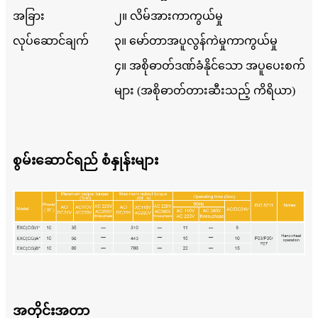
အခြား
၂။ လိမ်အားကာကွယ်မှု
လုပ်ဆောင်ချက်
၃။ မော်တာအပူလွန်ကဲမှုကာကွယ်မှု
၄။ အစိုဓာတ်ဒဏ်ခံနိုင်သော အပူပေးစက်
များ (အစိုဓာတ်တားဆီးသည့် ကိရိယာ)
စွမ်းဆောင်ရည် စံနှုန်းများ
အတိုင်းအတာ