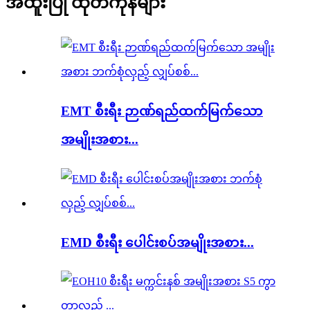
အထူးပြု ထုတ်ကုန်များ
EMT စီးရီး ဉာဏ်ရည်ထက်မြက်သော
အမျိုးအစား...
EMD စီးရီး ပေါင်းစပ်အမျိုးအစား...