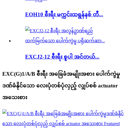
EOH10 စီးရီး မက္ကင်းထရွန်နစ် တီ...
EXCJ2-12 စီးရီး စူပါ အင်တယ်...
EXC(G)1/A/B စီးရီး အခြေခံအမျိုးအစား ပေါက်ကွဲမှု
ဒဏ်ခံနိုင်သော လေးပုံတစ်ပုံလှည့် လျှပ်စစ် actuator
အသေးစား