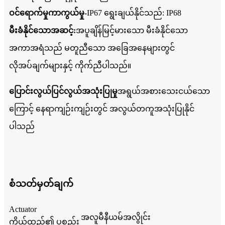
ဝင်ရောက်မှုကာကွယ်မှု-
IP67 ရွေးချယ်နိုင်သည်: IP68
မီးခံနိုင်သောအဆင့်:
အပူချိန်မြင့်မားသော မီးခံနိုင်သော
အကာအရံသည် မတူညီသော အခြေအနေများတွင်
လိုအပ်ချက်များနှင့် ကိုက်ညီပါသည်။
ပြောင်းလွယ်ပြင်လွယ်အသုံးပြုမှု
အရွယ်အစားသေးငယ်သော
ကြောင့် နေရာကျဉ်းကျဉ်းတွင် အလွယ်တကူအသုံးပြုနိုင်
ပါသည်
စံသတ်မှတ်ချက်
Actuator
အလူမီနီယမ်အလွိုင်း
ကိုယ်ထည်၏ ပစ္စည်း