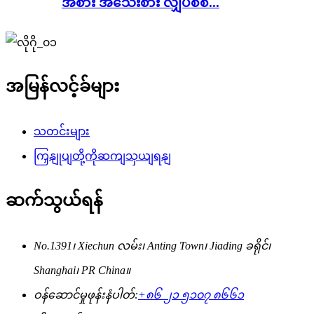
အစား အသေးစား လျှပ်စစ်...
အမြန်လင့်ခ်များ
သတင်းများ
ကြှနျုပျတို့ကိုဆကျသှယျရနျ
ဆက်သွယ်ရန်
No.1391၊ Xiechun လမ်း၊ Anting Town၊ Jiading ခရိုင်၊
Shanghai၊ PR China။
ဝန်ဆောင်မှုဖုန်းနံပါတ်:
+၈၆ ၂၁ ၅၁၀၇ ၈၆၆၁