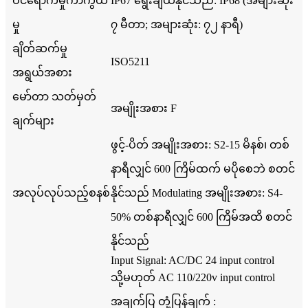
ဝင်ရောက်မှုကာကွယ်
IP67 ရွေးချယ်နိုင်သည်: IP68 (အများဆုံး
မှု
၇ မီတာ; အများဆုံး: ၇၂ နာရီ)
ချိတ်ဆက်မှု
ISO5211
အရွယ်အစား
မော်တာ သတ်မှတ်
အမျိုးအစား F
ချက်များ
ဖွင့်-ပိတ် အမျိုးအစား: S2-15 မိနစ်၊ တစ်
နာရီလျှင် 600 ကြိမ်ထက် မပိုစေဘဲ စတင်
အလုပ်လုပ်သည့်စနစ်
နိုင်သည် Modulating အမျိုးအစား: S4-
50% တစ်နာရီလျှင် 600 ကြိမ်အထိ စတင်
နိုင်သည်
Input Signal: AC/DC 24 input control
သို့မဟုတ် AC 110/220v input control
အချက်ပြ တုံ့ပြန်ချက် :