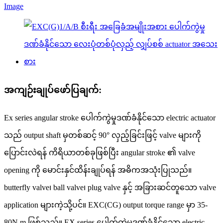
အကျဉ်းချုပ်ဖော်ပြချက်:
Ex series angular stroke ပေါက်ကွဲမှုဒဏ်ခံနိုင်သော electric actuator
သည် output shaft မှတစ်ဆင့် 90° လှည့်ခြင်းဖြင့် valve များကို
ပြောင်းလဲရန် ကိရိယာတစ်ခုဖြစ်ပြီး angular stroke ၏ valve
opening ကို မောင်းနှင်ထိန်းချုပ်ရန် အဓိကအသုံးပြုသည်။
butterfly valve၊ ball valve၊ plug valve နှင့် အခြားဆင်တူသော valve
application များကဲ့သို့ပင်။ EXC(CG) output torque range မှာ 35-
80N.m ဖြစ်သည်။ EX series ပေါက်ကွဲမှုဒဏ်ခံနိုင်သော electric