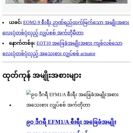
ယခင်:
EOM2-9 စီးရီး ဉာဏ်ရည်ထက်မြက်သော အမျိုးအစား
လေးပုံတစ်ပုံလှည့် လျှပ်စစ် အက်တိုမီတာ
နောက်တစ်ခု:
EOT10 အခြေခံအမျိုးအစား ကျစ်လစ်သော
လေးပုံတစ်ပုံလှည့် အသေးစား လျှပ်စစ် actuator
ထုတ်ကုန် အမျိုးအစားများ
၉၀ ဒီဂရီ EFM1/A စီးရီး အခြေခံအမျိုး