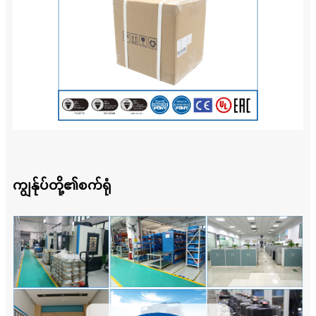
ကျွန်ုပ်တို့၏စက်ရုံ