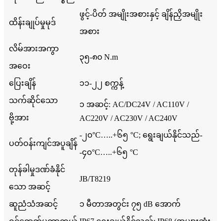
ဖွင့်-ပိတ် အမျိုးအစားနှင့် ချိန်ညှိအမျိုး
ထိန်းချုပ်မှုမုဒ်
အစား
လိမ်အားအကွာ
၃၅-၈၀ N.m
အဝေး
ပြေးချိန်
၁၁-၂၂ စက္ကန့်
သက်ဆိုင်သော
၁ အဆင့်: AC/DC24V / AC110V /
ဗို့အား
AC220V / AC230V / AC240V
-၂၀°C…..+၆၅ °C; ရွေးချယ်နိုင်သည်-
ပတ်ဝန်းကျင်အပူချိန်
-၄၀°C…..+၆၅ °C
တုန်ခါမှုဒဏ်ခံနိုင်
JB/T8219
သော အဆင့်
ဆူညံသံအဆင့်
၁ မီတာအတွင်း ၇၅ dB အောက်