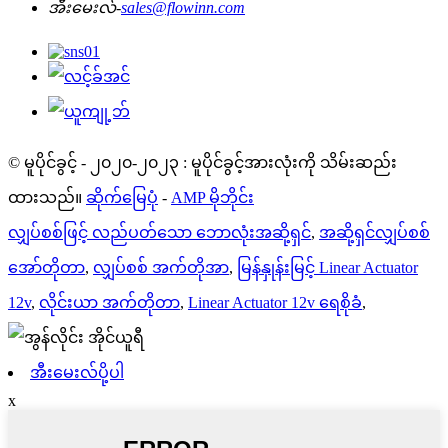
အီးမေးလ်-
sales@flowinn.com
© မူပိုင်ခွင့် - ၂၀၂၀-၂၀၂၃ : မူပိုင်ခွင့်အားလုံးကို သိမ်းဆည်း
ထားသည်။
ဆိုက်မြေပုံ
-
AMP မိုဘိုင်း
လျှပ်စစ်ဖြင့် လည်ပတ်သော ဘောလုံးအဆို့ရှင်
,
အဆို့ရှင်လျှပ်စစ်
အော်တိုတာ
,
လျှပ်စစ် အက်တိုအာ
,
မြန်နှုန်းမြင့် Linear Actuator
12v
,
လိုင်းယာ အက်တိုတာ
,
Linear Actuator 12v ရေစိုခံ
,
အီးမေးလ်ပို့ပါ
x