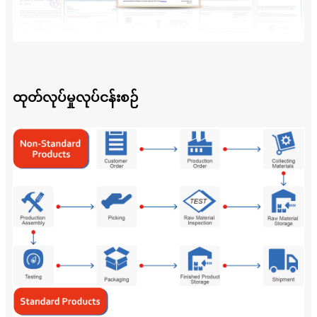
ထုတ်လုပ်မှုလုပ်ငန်းစဉ်