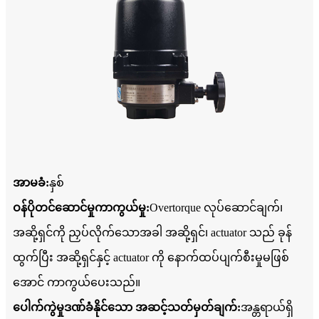
အာမခံ:
နှစ်
ဝန်ပိုတင်ဆောင်မှုကာကွယ်မှု:
Overtorque လုပ်ဆောင်ချက်၊
အဆို့ရှင်ကို ညှပ်လိုက်သောအခါ အဆို့ရှင်၊ actuator သည် ခုန်
ထွက်ပြီး အဆို့ရှင်နှင့် actuator ကို နောက်ထပ်ပျက်စီးမှုမဖြစ်
အောင် ကာကွယ်ပေးသည်။
ပေါက်ကွဲမှုဒဏ်ခံနိုင်သော အဆင့်သတ်မှတ်ချက်:
အန္တရာယ်ရှိ