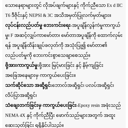
သောနေရာများတွင် လိုအပ်ချက်များနှင့် ကိုက်ညီသော Ex d IIC
T6 ဒီဇိုင်းနှင့် NEPSI & 3C အသိအမှတ်ပြုလက်မှတ်များ။
လုပ်ငန်းလည်ပတ်မှု ဘေးကင်းရေး-
အပူချိန်လွန်ကဲမှုကာကွယ်
မှု၊ F အဆင့်လျှပ်ကာမော်တာ၊ မော်တာအပူချိန်ကို ထောက်လှမ်း
ရန် အပူချိန်ထိန်းချုပ်ခလုတ်ကို အသုံးပြု၍ မော်တာ၏
လည်ပတ်မှုကို ဘေးကင်းစွာသေချာစေသည်။
ဗို့အားကာကွယ်မှု:
ဗို့အား မြင့်မားခြင်း နှင့် နိမ့်ကျခြင်း
အခြေအနေများမှ ကာကွယ်ပေးခြင်း။
သက်ဆိုင်သော အဆို့ရှင်:
ဘောလ်အဆို့ရှင်၊ ပလပ်အဆို့ရှင်၊
လိပ်ပြာအဆို့ရှင်၊
သံချေးတက်ခြင်းမှ ကာကွယ်ပေးခြင်း-
Epoxy resin အဖုံးသည်
NEMA 4X နှင့် ကိုက်ညီပြီး ဖောက်သည်များအတွက် အထူး
ဆေးသုတ်ခြင်း ရရှိနိုင်ပါသည်။