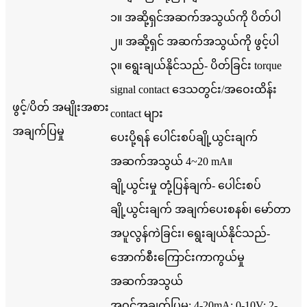
၁။ အဆို့ရှင်အဆက်အသွယ်ကို ပိတ်ပါ
၂။ အဆို့ရှင် အဆက်အသွယ်ကို ဖွင့်ပါ
၃။ ရွေးချယ်နိုင်သည်- ပိတ်ခြင်း torque
signal contact ဒေသတွင်း/အဝေးထိန်း
ဖွင့်/ပိတ် အမျိုးအစား
contact များ
အချက်ပြမှု
ပေးပို့ရန် ပေါင်းစပ်ချို့ယွင်းချက်
အဆက်အသွယ် 4~20 mA။
ချို့ယွင်းမှု တုံ့ပြန်ချက်- ပေါင်းစပ်
ချို့ယွင်းချက် အချက်ပေးစနစ်၊ မော်တာ
အပူလွန်ကဲခြင်း၊ ရွေးချယ်နိုင်သည်-
အောက်စီးကြောင်းကာကွယ်မှု
အဆက်အသွယ်
အဝင်အချက်ပြမှု: 4-20mA; 0-10V; 2-