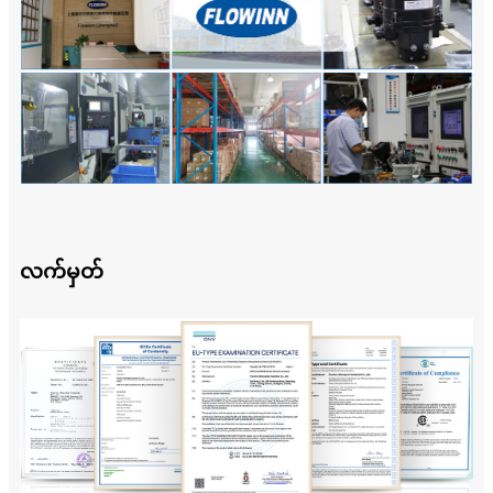
လက်မှတ်