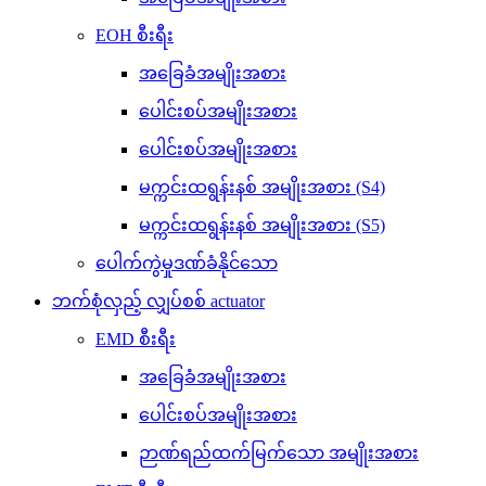
EOH စီးရီး
အခြေခံအမျိုးအစား
ပေါင်းစပ်အမျိုးအစား
ပေါင်းစပ်အမျိုးအစား
မက္ကင်းထရွန်းနစ် အမျိုးအစား (S4)
မက္ကင်းထရွန်းနစ် အမျိုးအစား (S5)
ပေါက်ကွဲမှုဒဏ်ခံနိုင်သော
ဘက်စုံလှည့် လျှပ်စစ် actuator
EMD စီးရီး
အခြေခံအမျိုးအစား
ပေါင်းစပ်အမျိုးအစား
ဉာဏ်ရည်ထက်မြက်သော အမျိုးအစား