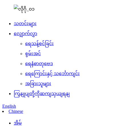
သတင်းများ
လျှောက်လွှာ
ရေသန့်စင်ခြင်း
စွမ်းအင်
ရေနံဓာတုဗေဒ
ရေကြောင်းနှင့် သင်္ဘောကျင်း
အခြားသူများ
ကြှနျုပျတို့ကိုဆကျသှယျရနျ
English
Chinese
အိမ်