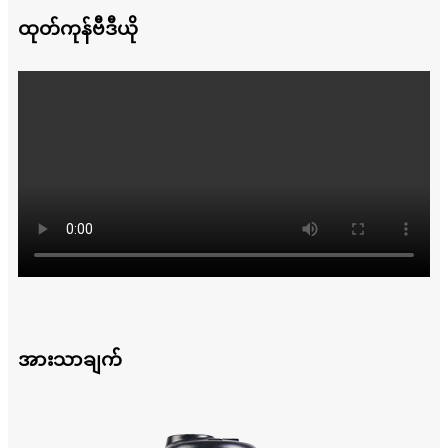
ထုတ်ကုန်ဗီဒီယို
အားသာချက်