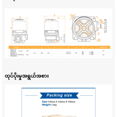
ထုပ်ပိုးမှုအရွယ်အစား