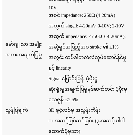
10V
အဝင် impedance: 250Ω (4-20mA)
အထွက် singal: 4-20mA; 0-10V; 2-10V
အထွက် impedance: ≤750Ω（4-20mA);
မော်ဂျူလာ အမျိုး
အဆို့ရှင်အပြည့်အဝ stroke ၏ ±1%
အစား အချက်ပြမှု
အတွင်း ထပ်ခါတလဲလဲလုပ်ဆောင်နိုင်မှု
နှင့် linearity
Signal ပြောင်းပြန်: ပံ့ပိုးမှု
ဆုံးရှုံးမှုအချက်ပြမှုမုဒ်ဆက်တင်: ပံ့ပိုးမှု
သေဇုန်: ≤2.5%
ညွှန်ပြချက်
3D ဖွင့်လှစ်မှု အညွှန်းကိန်း
၁။ အဆင့်ပြင်ဆင်ခြင်း (၃-အဆင့် ပါဝါ
ထောက်ပံ့မှုသာ)