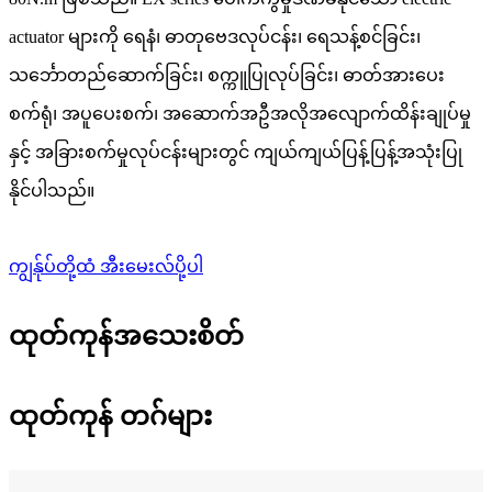
actuator များကို ရေနံ၊ ဓာတုဗေဒလုပ်ငန်း၊ ရေသန့်စင်ခြင်း၊
သင်္ဘောတည်ဆောက်ခြင်း၊ စက္ကူပြုလုပ်ခြင်း၊ ဓာတ်အားပေး
စက်ရုံ၊ အပူပေးစက်၊ အဆောက်အဦအလိုအလျောက်ထိန်းချုပ်မှု
နှင့် အခြားစက်မှုလုပ်ငန်းများတွင် ကျယ်ကျယ်ပြန့်ပြန့်အသုံးပြု
နိုင်ပါသည်။
ကျွန်ုပ်တို့ထံ အီးမေးလ်ပို့ပါ
ထုတ်ကုန်အသေးစိတ်
ထုတ်ကုန် တဂ်များ