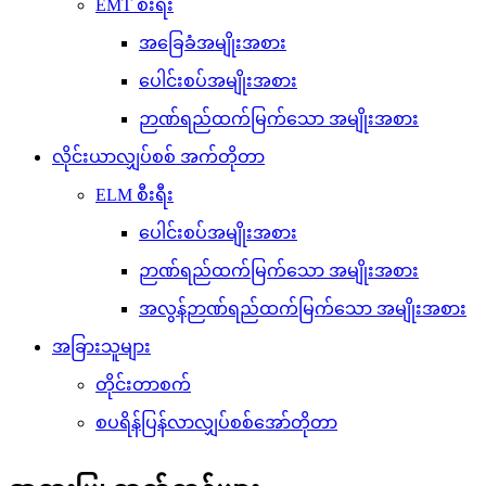
EMT စီးရီး
အခြေခံအမျိုးအစား
ပေါင်းစပ်အမျိုးအစား
ဉာဏ်ရည်ထက်မြက်သော အမျိုးအစား
လိုင်းယာလျှပ်စစ် အက်တိုတာ
ELM စီးရီး
ပေါင်းစပ်အမျိုးအစား
ဉာဏ်ရည်ထက်မြက်သော အမျိုးအစား
အလွန်ဉာဏ်ရည်ထက်မြက်သော အမျိုးအစား
အခြားသူများ
တိုင်းတာစက်
စပရိန်ပြန်လာလျှပ်စစ်အော်တိုတာ