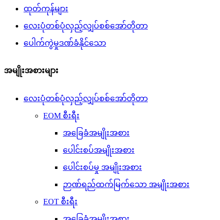
ထုတ်ကုန်များ
လေးပုံတစ်ပုံလှည့်လျှပ်စစ်အော်တိုတာ
ပေါက်ကွဲမှုဒဏ်ခံနိုင်သော
အမျိုးအစားများ
လေးပုံတစ်ပုံလှည့်လျှပ်စစ်အော်တိုတာ
EOM စီးရီး
အခြေခံအမျိုးအစား
ပေါင်းစပ်အမျိုးအစား
ပေါင်းစပ်မှု အမျိုးအစား
ဉာဏ်ရည်ထက်မြက်သော အမျိုးအစား
EOT စီးရီး
အခြေခံအမျိုးအစား